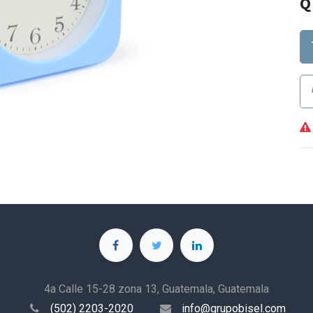
4a Calle 15-28 zona 13, Guatemala, Guatemala
(502) 2203-2020
info@grupobisel.com