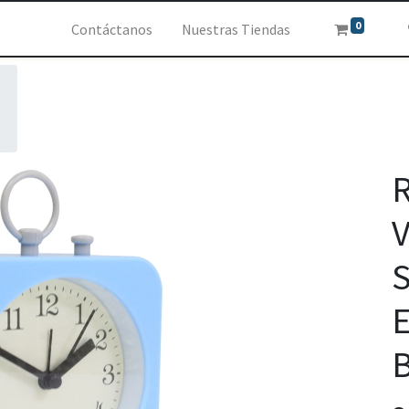
0
Contáctanos
Nuestras Tiendas
R
V
S
E
B