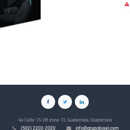
4a Calle 15-28 zona 13, Guatemala, Guatemala
(502) 2203-2020
info@grupobisel.com