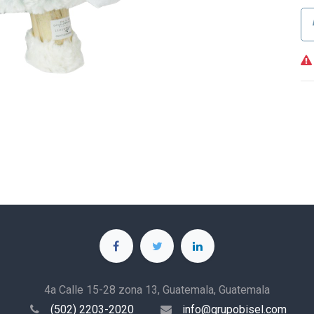
4a Calle 15-28 zona 13, Guatemala, Guatemala
(502) 2203-2020
info@grupobisel.com