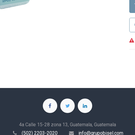
4a Calle 15-28 zona 13, Guatemala, Guatemala
(502) 2203-2020
info@grupobisel.com