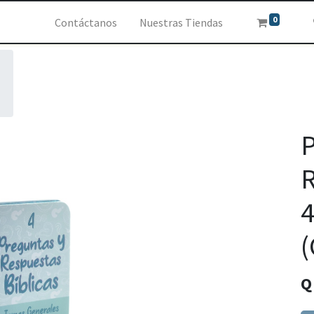
0
Contáctanos
Nuestras Tiendas
P
R
4
(