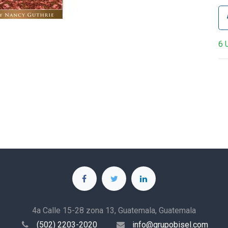
6 
4a Calle 15-28 zona 13, Guatemala, Guatemala
(502) 2203-2020
info@grupobisel.com