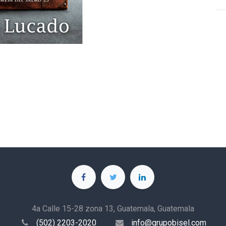
4a Calle 15-28 zona 13, Guatemala, Guatemala
(502) 2203-2020
info@grupobisel.com