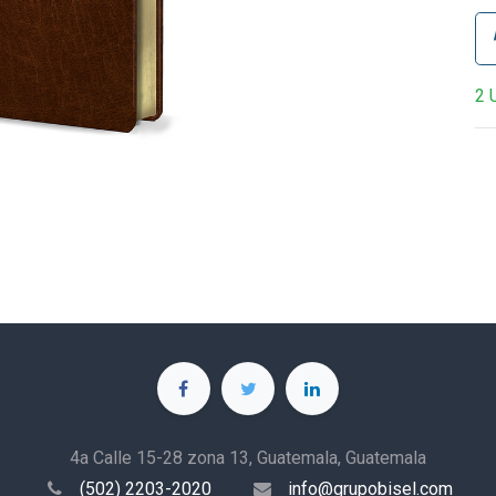
2 
4a Calle 15-28 zona 13, Guatemala, Guatemala
(502) 2203-2020
info@grupobisel.com