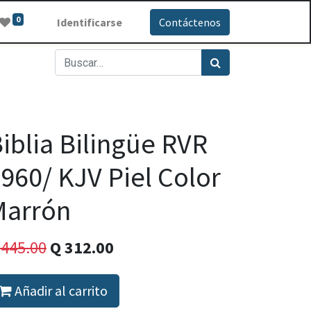
0
Identificarse
Contáctenos
iblia Bilingüe RVR
960/ KJV Piel Color
Marrón
Q
445.00
Q
312.00
Añadir al carrito