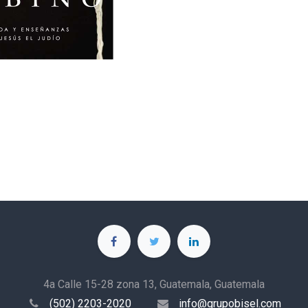
4a Calle 15-28 zona 13, Guatemala, Guatemala
(502) 2203-2020
info@grupobisel.com