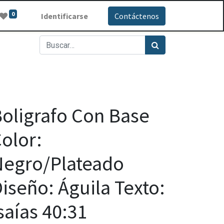
0
Identificarse
Contáctenos
oligrafo Con Base
olor:
Negro/Plateado
iseño: Águila Texto:
saías 40:31