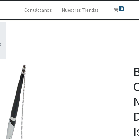
0
Contáctanos
Nuestras Tiendas
s
B
C
D
I