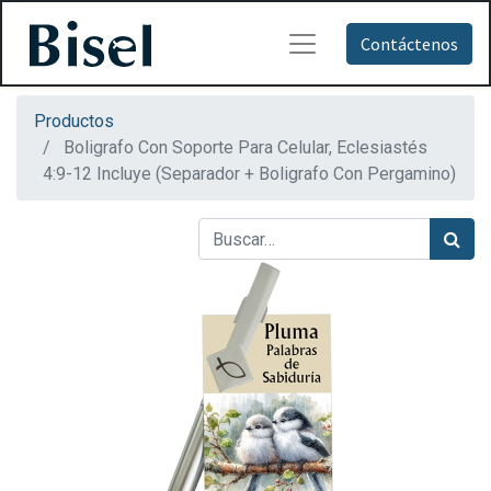
Contáctenos
Productos
Boligrafo Con Soporte Para Celular, Eclesiastés
4:9-12 Incluye (Separador + Boligrafo Con Pergamino)