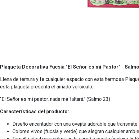
Plaqueta Decorativa Fucsia "El Señor es mi Pastor" - Salmo
Llena de ternura y fe cualquier espacio con esta hermosa Plaquet
esta plaqueta presenta el amado versículo:
"El Señor es mi pastor, nada me faltará." (Salmo 23)
Características del producto:
Diseño encantador con una ovejita adorable que transmite 
Colores vivos (fucsia y verde) que alegran cualquier ambie
Tamaño ideal para colgar en la pared o puerta (incluye listó