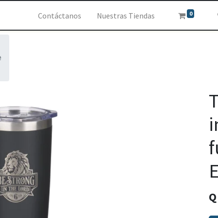
0
Contáctanos
Nuestras Tiendas
e
T
i
f
E