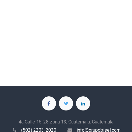
4a Calle 15-28 zona 13, Guatemala, Guatemala
(502) 2203-2020
info@grupobisel.com