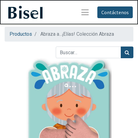
Contáctenos
Productos
Abraza a...¡Elías! Colección Abraza