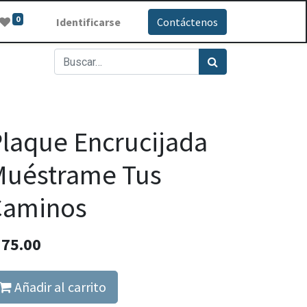
0
Identificarse
Contáctenos
laque Encrucijada
Muéstrame Tus
Caminos
Q
75.00
Añadir al carrito